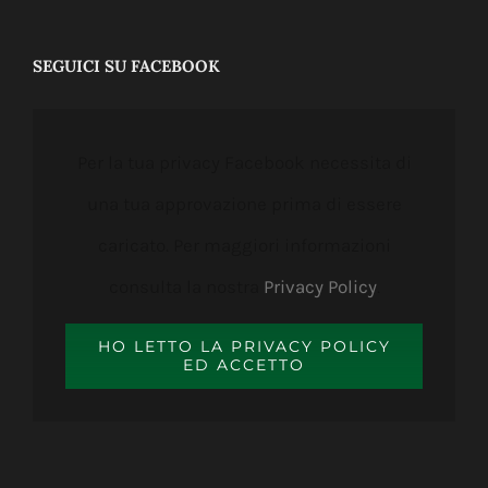
SEGUICI SU FACEBOOK
Per la tua privacy Facebook necessita di
una tua approvazione prima di essere
caricato. Per maggiori informazioni
consulta la nostra
Privacy Policy
.
HO LETTO LA PRIVACY POLICY
ED ACCETTO