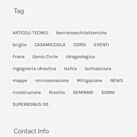
Tag
ARTICOLI TECNICI
barrierearchitettoniche
briglie
CASAMICCIOLA
CORSI
EVENTI
Frana
Genio Civile
idrogeologico
ingegneria idraulica
Ischia
Ischiasicura
mappe
microzonazione
Mitigazione
NEWS
ricostruzione
Rischio
SEMINARI
SISMA
SUPERBONUS 110
Contact Info