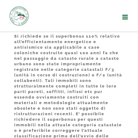
Salta
al
contenuto
Si richiede se il superbonus 110% relativo
all’efficientamento energetico e
antisismico sia applicabile a case
coloniche costruite quasi 100 anni fa che
nel passaggio da catasto rurale a catasto
urbano sono state impropriamente
registrate nelle categorie catastali F/3
(unità in corso di costruzione) o F/2 (unità
collabenti). Tali immobili sono
strutturalmente completi in tutte le loro
parti pareti, soffitti, infissi etc pur
essendo ovviamente costruiti con
materiali e metodologie attualmente
obsolete e non sono stati oggetto di
ristrutturazioni recenti. E’ possibile
richiedere il superbonus per questi
immobili nella attuale categoria catastale
o è preferibile correggere l’attuale
classificazione prima dell’avvio delle