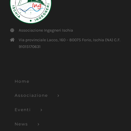
Associazione Ingegneri Ischia
Via provinciale Lacco, 160 – 80075 Forio, Ischia (NA) C.F.
91015170631
Home
Associazione
Eventi
News