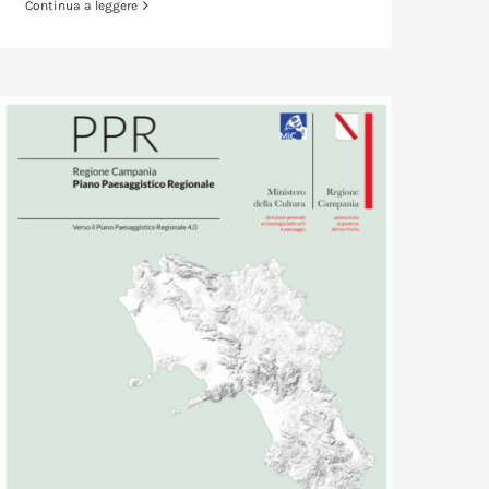
Continua a leggere
Verso un Piano Paesaggistico Partecipato: le Proposte dell’Associazione Ingegneri Ischia