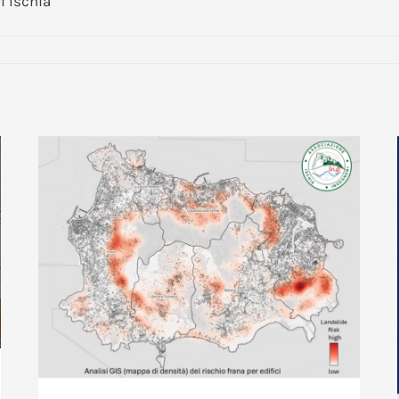
i Ischia
Ischia dopo il disastro: come adattare l’isola ai cambiamenti climatici