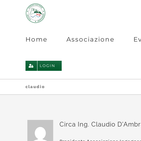
Salta
al
contenuto
Home
Associazione
E
LOGIN
claudio
Circa
Ing. Claudio D'Amb