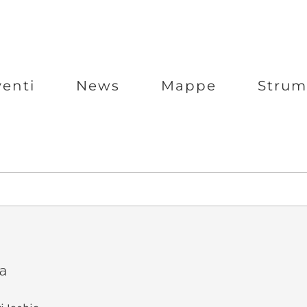
venti
News
Mappe
Strum
ra