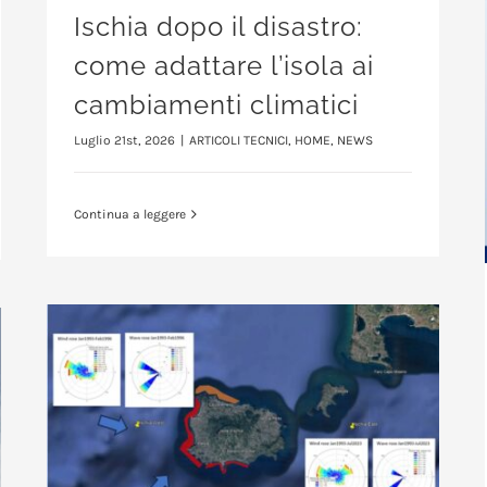
Ischia dopo il disastro:
come adattare l’isola ai
cambiamenti climatici
Luglio 21st, 2026
|
ARTICOLI TECNICI
,
HOME
,
NEWS
Continua a leggere
Resilienza climatica e livello del mare: una riflessione per il territorio di Ischia