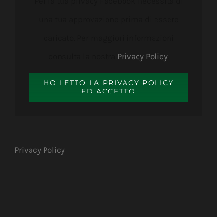
Per la tua privacy Facebook necessita di
una tua approvazione prima di essere
caricato. Per maggiori informazioni
consulta la nostra
Privacy Policy
.
HO LETTO LA PRIVACY POLICY
ED ACCETTO
Privacy Policy