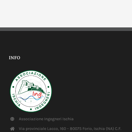
INFO
Associazione Ingegneri Ischia
Via provinciale Lacco, 160 – 80075 Forio, Ischia (NA) C.F.