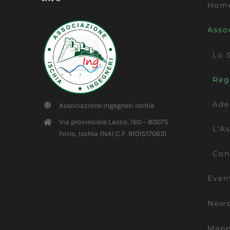
Hom
Asso
Lo 
Reg
Ade
Associazione Ingegneri Ischia
Via provinciale Lacco, 160 – 80075
L’A
Forio, Ischia (NA) C.F. 91015170631
Con
Even
New
Map