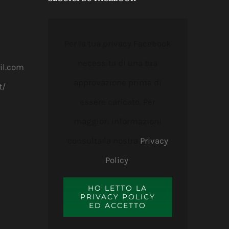
Per la tua privacy Facebook
necessita di una tua
il.com
approvazione prima di
t/
essere caricato. Per
maggiori informazioni
consulta la nostra
Privacy
Policy
.
HO LETTO LA
PRIVACY POLICY
ED ACCETTO