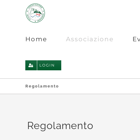
Salta
al
contenuto
Home
Associazione
E
LOGIN
Regolamento
Regolamento