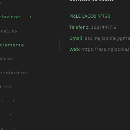
e
PR.LE LACCO N°160
ciazione
Telefono:
3287447712
Statuto
Email:
ass.ing.ischia@gma
olamento
Web:
https://assingischia.i
sione
ssociazione
tatti
ti
s
pe