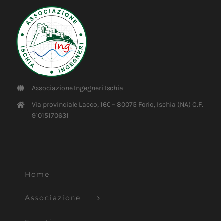
Associazione Ingegneri Ischia
Via provinciale Lacco, 160 – 80075 Forio, Ischia (NA) C.F.
91015170631
Home
Associazione