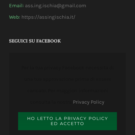
Email:
ass.ing.ischia@gmail.com
Web:
https://assingischia.it/
SEGUICI SU FACEBOOK
Per la tua privacy Facebook necessita di
una tua approvazione prima di essere
caricato. Per maggiori informazioni
consulta la nostra
Privacy Policy
.
HO LETTO LA PRIVACY POLICY
ED ACCETTO