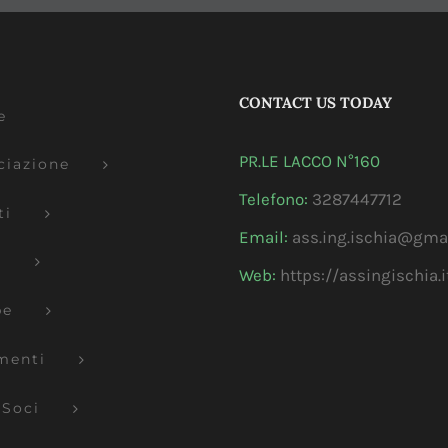
CONTACT US TODAY
e
PR.LE LACCO N°160
ciazione
Telefono:
3287447712
ti
Email:
ass.ing.ischia@gma
s
Web:
https://assingischia.i
pe
menti
 Soci