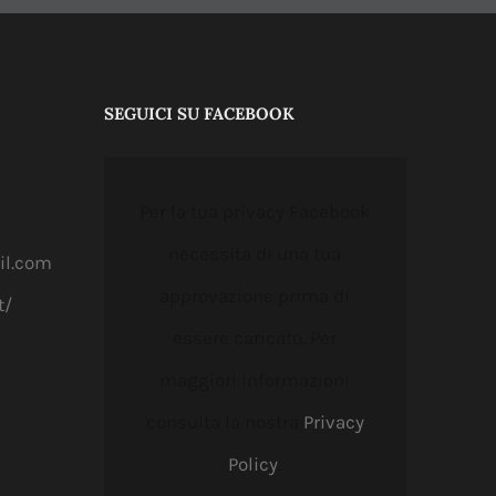
SEGUICI SU FACEBOOK
Per la tua privacy Facebook
necessita di una tua
il.com
approvazione prima di
t/
essere caricato. Per
maggiori informazioni
consulta la nostra
Privacy
Policy
.