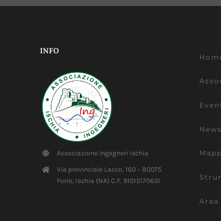
INFO
Hom
Asso
Even
New
Map
Associazione Ingegneri Ischia
Via provinciale Lacco, 160 – 80075
Stru
Forio, Ischia (NA) C.F. 91015170631
Area