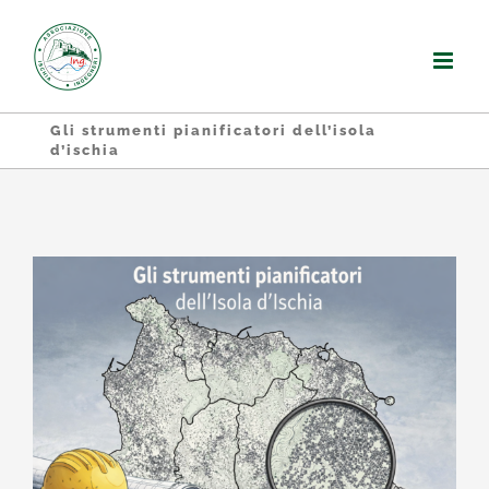
Salta
al
contenuto
Gli strumenti pianificatori dell’isola
d’ischia
Ingrandisci
immagine