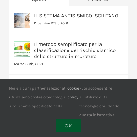
IL SISTEMA ANTISISMICO ISCHITANO
Dicembre 27th, 2018
Il metodo semplificato per la
classificazione del rischio sismico
delle strutture in muratura
Marzo 30th, 2021
LE MAPPE DI RISCHIO
Noi e alcuni partner selezionati
cookie
Puoi acconsentire
Novembre 30th, 2022
utilizziamo cookie o tecnologie
policy
all’utilizzo di tali
simili come specificato nella
tecnologie chiudendo
questa informativa.
Categorie
OK