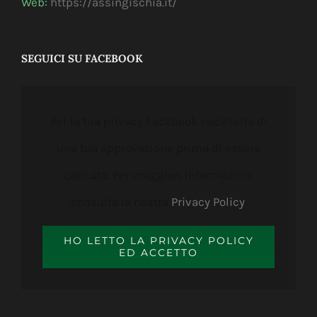
Web:
https://assingischia.it/
SEGUICI SU FACEBOOK
Per la tua privacy Facebook necessita di
una tua approvazione prima di essere
caricato. Per maggiori informazioni
consulta la nostra
Privacy Policy
.
HO LETTO LA PRIVACY POLICY
ED ACCETTO