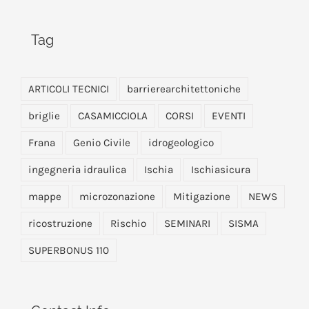
Tag
ARTICOLI TECNICI
barrierearchitettoniche
briglie
CASAMICCIOLA
CORSI
EVENTI
Frana
Genio Civile
idrogeologico
ingegneria idraulica
Ischia
Ischiasicura
mappe
microzonazione
Mitigazione
NEWS
ricostruzione
Rischio
SEMINARI
SISMA
SUPERBONUS 110