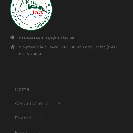
Associazione Ingegneri Ischia
Via provinciale Lacco, 160 – 80075 Forio, Ischia (NA) C.F.
91015170631
Home
Associazione
Eventi
News