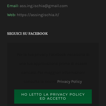
Email:
ass.ing.ischia@gmail.com
Web:
https://assingischia.it/
SEGUICI SU FACEBOOK
Per la tua privacy Facebook necessita di
una tua approvazione prima di essere
caricato. Per maggiori informazioni
consulta la nostra
Privacy Policy
.
HO LETTO LA PRIVACY POLICY
ED ACCETTO