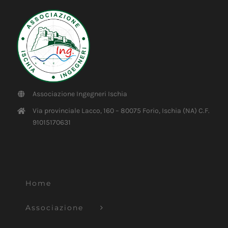
Associazione Ingegneri Ischia
Via provinciale Lacco, 160 – 80075 Forio, Ischia (NA) C.F.
91015170631
Home
Associazione