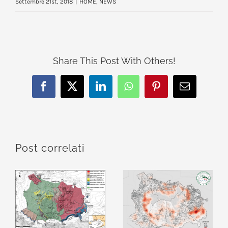
Settembre 21st, 2018
|
HOME
,
NEWS
Share This Post With Others!
Facebook
X
LinkedIn
WhatsApp
Pinterest
Email
Post correlati